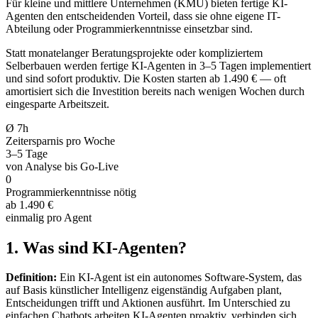
Für kleine und mittlere Unternehmen (KMU) bieten fertige KI-
Agenten den entscheidenden Vorteil, dass sie ohne eigene IT-
Abteilung oder Programmierkenntnisse einsetzbar sind.
Statt monatelanger Beratungsprojekte oder kompliziertem
Selberbauen werden fertige KI-Agenten in 3–5 Tagen implementiert
und sind sofort produktiv. Die Kosten starten ab 1.490 € — oft
amortisiert sich die Investition bereits nach wenigen Wochen durch
eingesparte Arbeitszeit.
Ø 7h
Zeitersparnis pro Woche
3–5 Tage
von Analyse bis Go-Live
0
Programmierkenntnisse nötig
ab 1.490 €
einmalig pro Agent
1. Was sind KI-Agenten?
Definition:
Ein KI-Agent ist ein autonomes Software-System, das
auf Basis künstlicher Intelligenz eigenständig Aufgaben plant,
Entscheidungen trifft und Aktionen ausführt. Im Unterschied zu
einfachen Chatbots arbeiten KI-Agenten proaktiv, verbinden sich