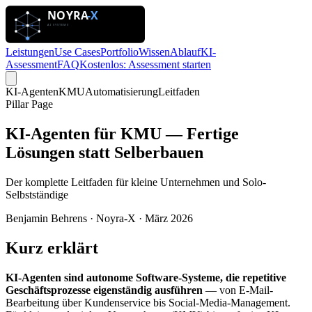
Leistungen
Use Cases
Portfolio
Wissen
Ablauf
KI-
Assessment
FAQ
Kostenlos: Assessment starten
KI-Agenten
KMU
Automatisierung
Leitfaden
Pillar Page
KI-Agenten für KMU — Fertige
Lösungen statt Selberbauen
Der komplette Leitfaden für kleine Unternehmen und Solo-
Selbstständige
Benjamin Behrens · Noyra-X · März 2026
Kurz erklärt
KI-Agenten sind autonome Software-Systeme, die repetitive
Geschäftsprozesse eigenständig ausführen
— von E-Mail-
Bearbeitung über Kundenservice bis Social-Media-Management.