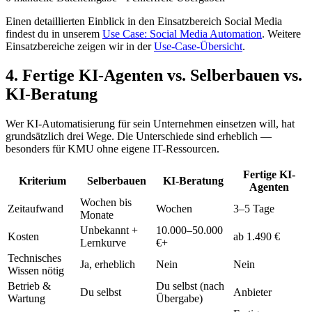
Einen detaillierten Einblick in den Einsatzbereich Social Media
findest du in unserem
Use Case: Social Media Automation
. Weitere
Einsatzbereiche zeigen wir in der
Use-Case-Übersicht
.
4. Fertige KI-Agenten vs. Selberbauen vs.
KI-Beratung
Wer KI-Automatisierung für sein Unternehmen einsetzen will, hat
grundsätzlich drei Wege. Die Unterschiede sind erheblich —
besonders für KMU ohne eigene IT-Ressourcen.
Fertige KI-
Kriterium
Selberbauen
KI-Beratung
Agenten
Wochen bis
Zeitaufwand
Wochen
3–5 Tage
Monate
Unbekannt +
10.000–50.000
Kosten
ab 1.490 €
Lernkurve
€+
Technisches
Ja, erheblich
Nein
Nein
Wissen nötig
Betrieb &
Du selbst (nach
Du selbst
Anbieter
Wartung
Übergabe)