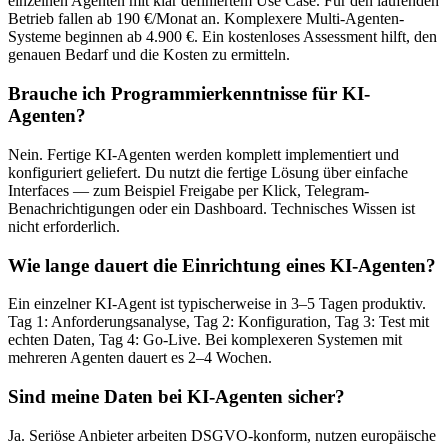
einzelnen Agenten mit klar definiertem Use Case. Für den laufenden
Betrieb fallen ab 190 €/Monat an. Komplexere Multi-Agenten-
Systeme beginnen ab 4.900 €. Ein kostenloses Assessment hilft, den
genauen Bedarf und die Kosten zu ermitteln.
Brauche ich Programmierkenntnisse für KI-
Agenten?
Nein. Fertige KI-Agenten werden komplett implementiert und
konfiguriert geliefert. Du nutzt die fertige Lösung über einfache
Interfaces — zum Beispiel Freigabe per Klick, Telegram-
Benachrichtigungen oder ein Dashboard. Technisches Wissen ist
nicht erforderlich.
Wie lange dauert die Einrichtung eines KI-Agenten?
Ein einzelner KI-Agent ist typischerweise in 3–5 Tagen produktiv.
Tag 1: Anforderungsanalyse, Tag 2: Konfiguration, Tag 3: Test mit
echten Daten, Tag 4: Go-Live. Bei komplexeren Systemen mit
mehreren Agenten dauert es 2–4 Wochen.
Sind meine Daten bei KI-Agenten sicher?
Ja. Seriöse Anbieter arbeiten DSGVO-konform, nutzen europäische