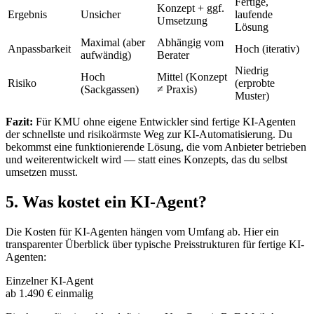
Fertige,
Konzept + ggf.
Ergebnis
Unsicher
laufende
Umsetzung
Lösung
Maximal (aber
Abhängig vom
Anpassbarkeit
Hoch (iterativ)
aufwändig)
Berater
Niedrig
Hoch
Mittel (Konzept
Risiko
(erprobte
(Sackgassen)
≠ Praxis)
Muster)
Fazit:
Für KMU ohne eigene Entwickler sind fertige KI-Agenten
der schnellste und risikoärmste Weg zur KI-Automatisierung. Du
bekommst eine funktionierende Lösung, die vom Anbieter betrieben
und weiterentwickelt wird — statt eines Konzepts, das du selbst
umsetzen musst.
5. Was kostet ein KI-Agent?
Die Kosten für KI-Agenten hängen vom Umfang ab. Hier ein
transparenter Überblick über typische Preisstrukturen für fertige KI-
Agenten:
Einzelner KI-Agent
ab 1.490 € einmalig