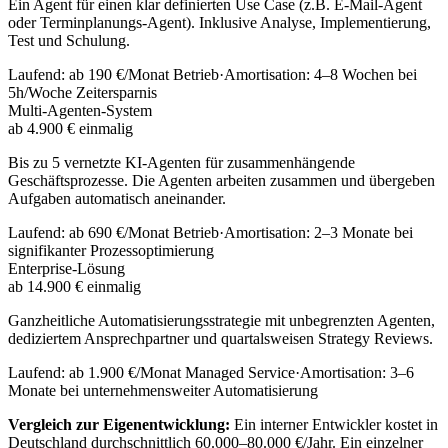
Ein Agent für einen klar definierten Use Case (z.B. E-Mail-Agent
oder Terminplanungs-Agent). Inklusive Analyse, Implementierung,
Test und Schulung.
Laufend:
ab 190 €/Monat Betrieb
·
Amortisation: 4–8 Wochen bei
5h/Woche Zeitersparnis
Multi-Agenten-System
ab 4.900 € einmalig
Bis zu 5 vernetzte KI-Agenten für zusammenhängende
Geschäftsprozesse. Die Agenten arbeiten zusammen und übergeben
Aufgaben automatisch aneinander.
Laufend:
ab 690 €/Monat Betrieb
·
Amortisation: 2–3 Monate bei
signifikanter Prozessoptimierung
Enterprise-Lösung
ab 14.900 € einmalig
Ganzheitliche Automatisierungsstrategie mit unbegrenzten Agenten,
dediziertem Ansprechpartner und quartalsweisen Strategy Reviews.
Laufend:
ab 1.900 €/Monat Managed Service
·
Amortisation: 3–6
Monate bei unternehmensweiter Automatisierung
Vergleich zur Eigenentwicklung:
Ein interner Entwickler kostet in
Deutschland durchschnittlich 60.000–80.000 €/Jahr. Ein einzelner